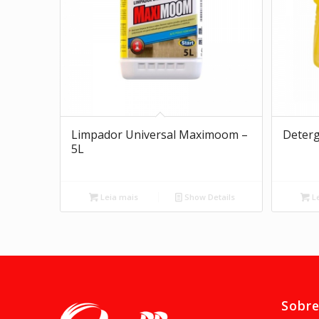
Limpador Universal Maximoom –
Deterg
5L
Leia mais
Show Details
Le
Sobr