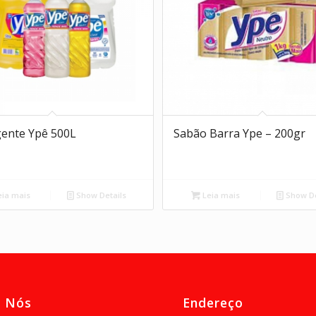
ente Ypê 500L
Sabão Barra Ype – 200gr
ia mais
Show Details
Leia mais
Show De
e Nós
Endereço