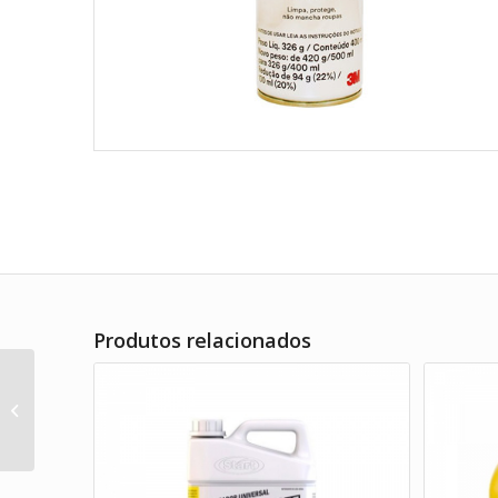
Produtos relacionados
Água Sanitária Archote
– 5L