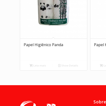
Papel Higiênico Panda
Papel 
Leia mais
Show Details
Le
Sobr