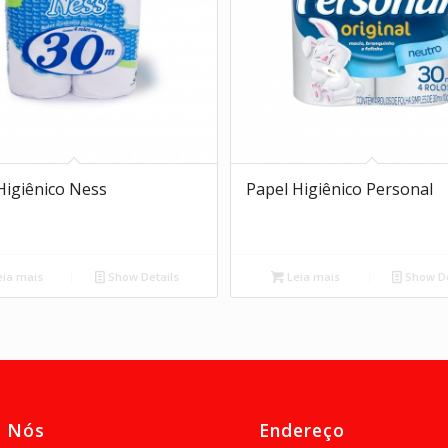
Higiênico Ness
Papel Higiênico Personal
ia mais
Show Details
Leia mais
Show De
e Nós
Endereço